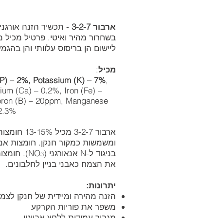
ארבור 3-2-7
​ - תכשיר הזנה אורגני
בשחרור מהיר ואיטי. פרטיל מכיל מי
ליישום הן בריסוס עלוותי והן בה
מכיל
:
(P) – 2%, Potassium (K) – 7%
,
um (Ca) – 0.2%, Iron (Fe) –
oron (B) – 20ppm, Manganese
 2.3%
ארבור 3-2-7
ומשמשות כמקור חנקן. חומצות אמי
בניגוד ל-N אנאורגני (NO
). חומצו
3
את הצמח כאבני בניין לחלבונים.
יתרונות:
הזנה מהירה ומיידית של חנקן לצמח
משפר את פוריות הקרקע
מגביר עמידות ללחץ אביוטי