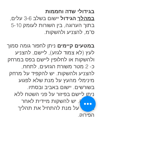
בגידולי שדה וחממות
במהלך
הגידול
יישום בשלב 3-6 עלים,
בתוך הערוגה, בין השורות לעומק 5-10
ס"מ, להצניע ולהשקות.
במטעים קיימים
ניתן לחפור גומה סמוך
לעץ (לא צמוד לגזע), ליישם, להצניע
ולהשקות או לחלופין ליישם בפס במרחק
כ- 2 מטר משורת הגזעים, לתחח,
להצניע ולהשקות. יש להקפיד על מרחק
מינימלי מהעץ על מנת שלא לפגוע
בשורשים. יישום באביב ובסתיו.
ניתו ליישם בפיזור על פני השטח ללא
הצנעה. יש להשקות מיידית לאחר
הפיזור על מנת להתחיל את תהליך
הפירוק.
חשוב שיישום הכופתיות לא יהיה
בצמוד למערכת השורשים אלא