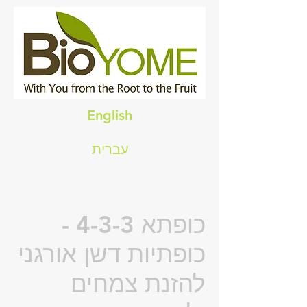
English
עברית
כופתא 4-3-3 -
כופתיות דשן אורגני
להזנת צמחים