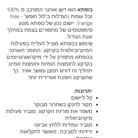
כופתא
הוא דשן אורגני המורכב מ 100%
זבל עופות (הגדלות ב"לול חופש" - free
range). יישום נכון של כופתא מונע
סימפטומים של מחסורים בצמח במהלך
עונת הגידול.
שימוש בכופתא מוביל לעלייה בפעילות
המיקרוביולוגית בקרקע. החומר האורגני
בכופתא מתפרק על ידי מיקרואורגניזמים
בקרקע לחומצות הומיות וחומצות אמינו,
תהליך זה דורש חמצן ומושך אוויר, כך
שהקרקע הופכת אוורירית יותר.
יתרונות:
קל ליישום
מקור לחנקן בשחרור מבוקר
משפר את פוריות הקרקע, מגביר פעילות
מיקרוביאלית
מגביר עמידות ללחץ אביוטי
ידידותי לסביבה, מאושר לחקלאות