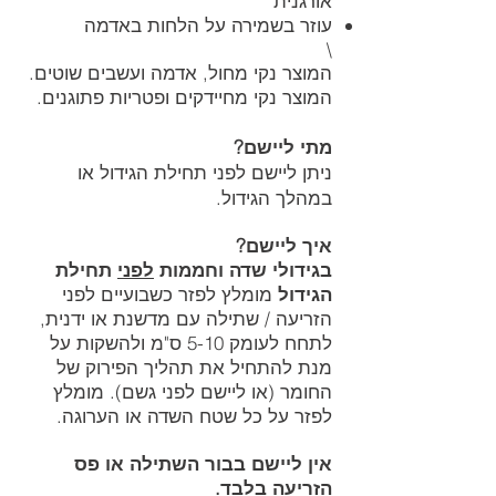
אורגנית
עוזר בשמירה על הלחות באדמה
\
המוצר נקי מחול, אדמה ועשבים שוטים.
המוצר נקי מחיידקים ופטריות פתוגנים.
מתי ליישם?
ניתן ליישם לפני תחילת הגידול או
במהלך הגידול.
איך ליישם?
בגידולי שדה וחממות
לפני
תחילת
הגידול
מומלץ לפזר כשבועיים לפני
הזריעה / שתילה עם מדשנת או ידנית,
לתחח לעומק 5-10 ס"מ ולהשקות על
מנת להתחיל את תהליך הפירוק של
החומר (או ליישם לפני גשם). מומלץ
לפזר על כל שטח השדה או הערוגה.
אין ליישם בבור השתילה או פס
הזריעה בלבד.