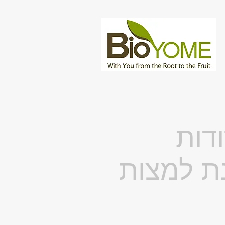
דות
נת למצות