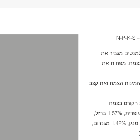
למנטים מגביר את
בצמח. מפחית את
זמינות הצמח ואת קצב
ת הקורט בצמח
מקרו ומיקרו: 3.34% חנקן, 4.77% גופרית, 1.57% ברזל,
1.8% אבץ, 0.65% נחושת, 1.33% מנגן, 1.42% מגנזיום,