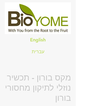
English
עברית
מקס בורון - תכשיר
נוזלי לתיקון מחסורי
בורון