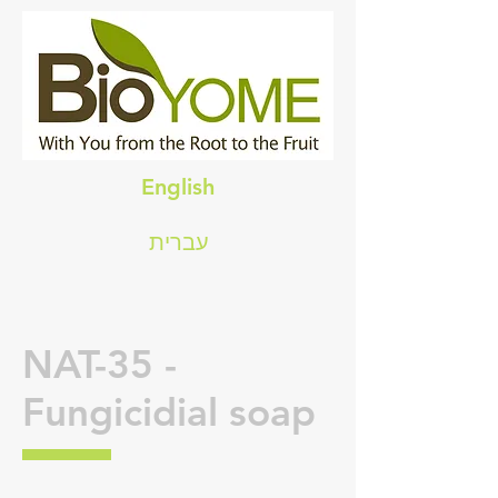
English
עברית
NAT-35 -
Fungicidial soap