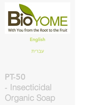
English
עברית
PT-50
-
Insecticidal
Organic Soap